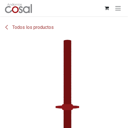
Ir al contenido
Todos los productos